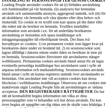
INSAMLING AV PERSONUPPGIFTER GENOM COOKIES
Leading People använder cookies för att (i) förbättra användning
och funktionalitet på vår hemsida, (ii) analysera hur hemsidan
används och sammanställa anonym, aggregerad statistik, och (iii) för
att skräddarsy vår hemsida och våra tjänster efter dina behov och
önskemål. En cookie är en textfil som kan sparas på din dator eller
din enhet när du besöker en hemsida. Textfilen innehåller
information som används t.ex. för att underlätta besökarens
användning av hemsidan och spara inställningar och
inloggningsuppgifter till efterföljande besök. Det finns två
huvudtyper av cookies: 1) en permanent cookie som ligger kvar på
besökarens dator under en bestämd tid. 2) en sessionscookie som
lagras tillfälligt i datorns minne under tiden en besökare är inne på
en hemsida. Sessionscookies försvinner när användarens stänger
webbläsaren. Permanenta cookies används bland annat för att lagra
eventuella personliga inställningar hos användaren samt i syfte att
anpassa information och marknadsföring. Sessionscookies används
bland annat i syfte att kunna registrera statistik över användandet av
hemsidan. Om användare inte vill acceptera cookies kan dessa
blockeras i webbläsarens inställningar. Observera att om cookies inte
inaktiverats utgår Leading People från att användningen av sådana
accepteras.
DEN REGISTRERADES RÄTTIGHETER
Du har
rätt att kostnadsfritt begära information om vilka av dina
personuppgifter som vi behandlar och hur dessa används. Du kan
även begära att uppgifter om dig rättas om de skulle vara felaktiga. I