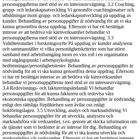
personuppgifterna med stöd av en intresseavvägning. 3.2 Coaching,
grupp- och ledarskapsutveckling Vi genomför coachinginsatser och
utbildningar inom grupp- och ledarskapsutveckling på uppdrag av
kunder. Behandling av personuppgifter är nödvändig för att vi ska
kunna genomföra dessa uppdrag. Eftersom vi har ett berättigat
intresse av att bedriva vår kärnverksamhet behandlar vi
personuppgifterna med stöd av en intresseavvägning. 3.3
Validitetsstudier i forskningssyfte På uppdrag av kunder analyserar
och sammanställer vi vilka personlighetskriterier som har störst
samband med arbetsframgång inom en viss roll i en organisation
med utgångspunkt i arbetspsykologiska
bedömningar/personlighetstester. Behandling av personuppgifter är
nödvändig för att vi ska kunna genomföra dessa uppdrag. Eftersom
vi har ett berättigat intresse av att bedriva vår kärnverksamhet
behandlar vi personuppgifterna med stöd av en intresseavvägning.
3.4 Redovisnings- och faktureringsändamål Vi behandlar
personuppgifter för att kunna fakturera och redovisa våra
ekonomiska uppgifter. Behandling av personuppgifter är nödvändig
enligt den rättsliga förpliktelsen som åvilar oss enligt
bokföringslagen. 3.5 Utveckling, analys och marknadsföring Vi
behandlar personuppgifter för att utveckla, analysera och
marknadsföra vår verksamhet, t.ex. genom att skicka information om
de tjänster som vi bedömer är av intresse för dig. Behandling av
personuppgifter är nödvändig för att vi ska kunna utveckla och
marknadsföra vår verksamhet. Eftersom vi har ett berättigat intresse