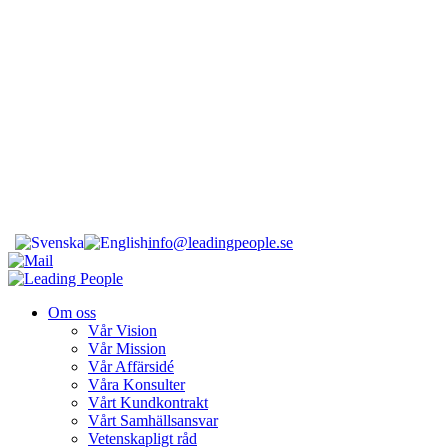
Ledarskap baserat
På Vetenskap
Ledarskap baserat
På Vetenskap
info@leadingpeople.se
Om oss
Vår Vision
Vår Mission
Vår Affärsidé
Våra Konsulter
Vårt Kundkontrakt
Vårt Samhällsansvar
Vetenskapligt råd