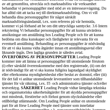
av att genomföra, utveckla och marknadsföra vår verksamhet
behandlar vi personuppgifter med stöd av en intresseavvägning. Du
har alltid rätt att tacka nej till direktmarknadsföring. Om vi vill
behandla dina personuppgifter för något särskilt
marknadsföringsändamål, t.ex. som referens på vår hemsida,
kommer vi på förhand att be om ditt uttryckliga samtycke. 3.6 Intern
rekrytering Vi behandlar personuppgifter för att kunna utvärdera
ansökningar om anställning hos Leading People och för att kunna
bedöma om dina kunskaper och färdigheter är relevanta för en
eventuell anställning. Behandling av personuppgifter är nödvändig
för att vi ska kunna vidta åtgärder innan ett anställningsavtal eller
liknande ingås. Den lagliga grunden är således avtal.
ÖVERFÖRING AV PERSONUPPGIFTER
Leading People
kommer inte att lämna ut personuppgifter till utomstående förutom
(i) efter särskild överenskommelse med den registrerade, (ii) om det
är nödvändigt för att vi ska kunna fullgöra lagstadgad skyldighet
eller efterkomma myndighetsbeslut eller beslut av domstol, eller (iii)
för det fall vi anlitar utomstående leverantörer som tillhandahåller
tjänster för vår räkning, t.ex. IT- och administrativa tjänster och/eller
testverktyg.
SÄKERHET
Leading People vidtar lämpliga tekniska
och organisatoriska säkerhetsåtgärder för att skydda personuppgifter
mot missbruk, förstörelse och förlust genom olyckshändelse eller
otillbörligt utlämnande. Om Leading People anlitar en utomstående
part för att förse Leading People med tjänster som innefattar
behandling av personuppgifter, s.k. personuppgiftsbiträde, kommer