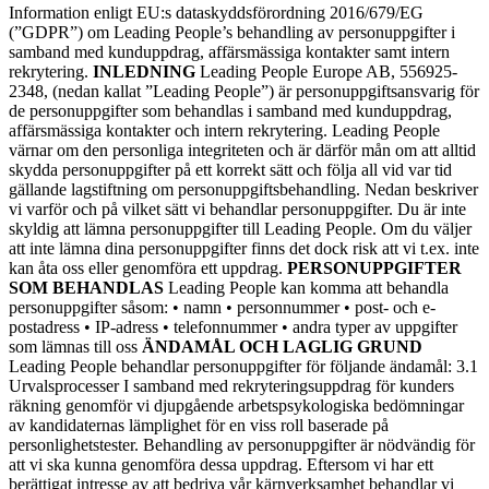
Information enligt EU:s dataskyddsförordning 2016/679/EG
(”GDPR”) om Leading People’s behandling av personuppgifter i
samband med kunduppdrag, affärsmässiga kontakter samt intern
rekrytering.
INLEDNING
Leading People Europe AB, 556925-
2348, (nedan kallat ”Leading People”) är personuppgiftsansvarig för
de personuppgifter som behandlas i samband med kunduppdrag,
affärsmässiga kontakter och intern rekrytering. Leading People
värnar om den personliga integriteten och är därför mån om att alltid
skydda personuppgifter på ett korrekt sätt och följa all vid var tid
gällande lagstiftning om personuppgiftsbehandling. Nedan beskriver
vi varför och på vilket sätt vi behandlar personuppgifter. Du är inte
skyldig att lämna personuppgifter till Leading People. Om du väljer
att inte lämna dina personuppgifter finns det dock risk att vi t.ex. inte
kan åta oss eller genomföra ett uppdrag.
PERSONUPPGIFTER
SOM BEHANDLAS
Leading People kan komma att behandla
personuppgifter såsom: • namn • personnummer • post- och e-
postadress • IP-adress • telefonnummer • andra typer av uppgifter
som lämnas till oss
ÄNDAMÅL OCH LAGLIG GRUND
Leading People behandlar personuppgifter för följande ändamål: 3.1
Urvalsprocesser I samband med rekryteringsuppdrag för kunders
räkning genomför vi djupgående arbetspsykologiska bedömningar
av kandidaternas lämplighet för en viss roll baserade på
personlighetstester. Behandling av personuppgifter är nödvändig för
att vi ska kunna genomföra dessa uppdrag. Eftersom vi har ett
berättigat intresse av att bedriva vår kärnverksamhet behandlar vi