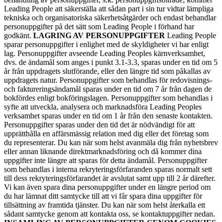
Leading People att säkerställa att sådan part i sin tur vidtar lämpliga
tekniska och organisatoriska säkerhetsåtgärder och endast behandlar
personuppgifter på det sätt som Leading People i förhand har
godkänt.
LAGRING AV PERSONUPPGIFTER
Leading People
sparar personuppgifter i enlighet med de skyldigheter vi har enligt
lag. Personuppgifter avseende Leading Peoples kärnverksamhet,
dvs. de ändamål som anges i punkt 3.1-3.3, sparas under en tid om 5
år från uppdragets slutförande, eller den längre tid som påkallas av
uppdragets natur. Personuppgifter som behandlas för redovisnings-
och faktureringsändamål sparas under en tid om 7 år från dagen de
bokfördes enligt bokföringslagen. Personuppgifter som behandlas i
syfte att utveckla, analysera och marknadsföra Leading Peoples
verksamhet sparas under en tid om 1 år från den senaste kontakten.
Personuppgifter sparas under den tid det är nödvändigt för att
upprätthålla en affärsmässig relation med dig eller det företag som
du representerar. Du kan när som helst avanmäla dig från nyhetsbrev
eller annan liknande direktmarknadsföring och då kommer dina
uppgifter inte längre att sparas för detta ändamål. Personuppgifter
som behandlas i interna rekryteringsförfaranden sparas normalt sett
till dess rekryteringsförfarandet är avslutat samt upp till 2 år därefter.
Vi kan även spara dina personuppgifter under en längre period om
du har lämnat ditt samtycke till att vi får spara dina uppgifter för
tillsättning av framtida tjänster. Du kan när som helst återkalla ett
sådant samtycke genom att kontakta oss, se kontaktuppgifter nedan.