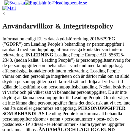
info@leadingpeople.se
×
Användarvillkor & Integritetspolicy
Information enligt EU:s dataskyddsförordning 2016/679/EG
(”GDPR”) om Leading People’s behandling av personuppgifter i
samband med kunduppdrag, affärsmässiga kontakter samt intern
rekrytering.
INLEDNING
Leading People Europe AB, 556925-
2348, (nedan kallat ”Leading People”) är personuppgiftsansvarig för
de personuppgifter som behandlas i samband med kunduppdrag,
affärsmässiga kontakter och intern rekrytering. Leading People
värnar om den personliga integriteten och är därför mån om att alltid
skydda personuppgifter på ett korrekt sätt och följa all vid var tid
gällande lagstiftning om personuppgiftsbehandling. Nedan beskriver
vi varför och på vilket sätt vi behandlar personuppgifter. Du är inte
skyldig att lämna personuppgifter till Leading People. Om du väljer
att inte lämna dina personuppgifter finns det dock risk att vi t.ex. inte
kan åta oss eller genomföra ett uppdrag.
PERSONUPPGIFTER
SOM BEHANDLAS
Leading People kan komma att behandla
personuppgifter såsom: • namn • personnummer • post- och e-
postadress • IP-adress • telefonnummer • andra typer av uppgifter
som lämnas till oss
ÄNDAMÅL OCH LAGLIG GRUND