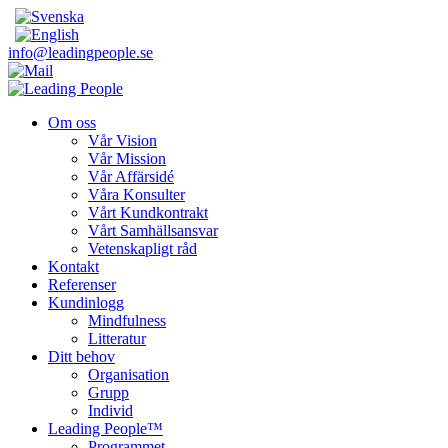
info@leadingpeople.se
Om oss
Vår Vision
Vår Mission
Vår Affärsidé
Våra Konsulter
Vårt Kundkontrakt
Vårt Samhällsansvar
Vetenskapligt råd
Kontakt
Referenser
Kundinlogg
Mindfulness
Litteratur
Ditt behov
Organisation
Grupp
Individ
Leading People™
Programmet