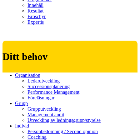
Innehåll
Resultat
Broschyr
Expertis
Ditt behov
Organisation
Ledarutveckling
Successionsplanering
Performance Management
Föreläsningar
Grupp
Grupputveckling
Management audit
Utveckling av ledningsgrupp/styrelse
Individ
Personbedömning / Second opinion
Coaching