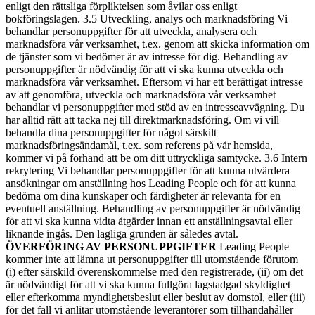
enligt den rättsliga förpliktelsen som åvilar oss enligt
bokföringslagen. 3.5 Utveckling, analys och marknadsföring Vi
behandlar personuppgifter för att utveckla, analysera och
marknadsföra vår verksamhet, t.ex. genom att skicka information om
de tjänster som vi bedömer är av intresse för dig. Behandling av
personuppgifter är nödvändig för att vi ska kunna utveckla och
marknadsföra vår verksamhet. Eftersom vi har ett berättigat intresse
av att genomföra, utveckla och marknadsföra vår verksamhet
behandlar vi personuppgifter med stöd av en intresseavvägning. Du
har alltid rätt att tacka nej till direktmarknadsföring. Om vi vill
behandla dina personuppgifter för något särskilt
marknadsföringsändamål, t.ex. som referens på vår hemsida,
kommer vi på förhand att be om ditt uttryckliga samtycke. 3.6 Intern
rekrytering Vi behandlar personuppgifter för att kunna utvärdera
ansökningar om anställning hos Leading People och för att kunna
bedöma om dina kunskaper och färdigheter är relevanta för en
eventuell anställning. Behandling av personuppgifter är nödvändig
för att vi ska kunna vidta åtgärder innan ett anställningsavtal eller
liknande ingås. Den lagliga grunden är således avtal.
ÖVERFÖRING AV PERSONUPPGIFTER
Leading People
kommer inte att lämna ut personuppgifter till utomstående förutom
(i) efter särskild överenskommelse med den registrerade, (ii) om det
är nödvändigt för att vi ska kunna fullgöra lagstadgad skyldighet
eller efterkomma myndighetsbeslut eller beslut av domstol, eller (iii)
för det fall vi anlitar utomstående leverantörer som tillhandahåller