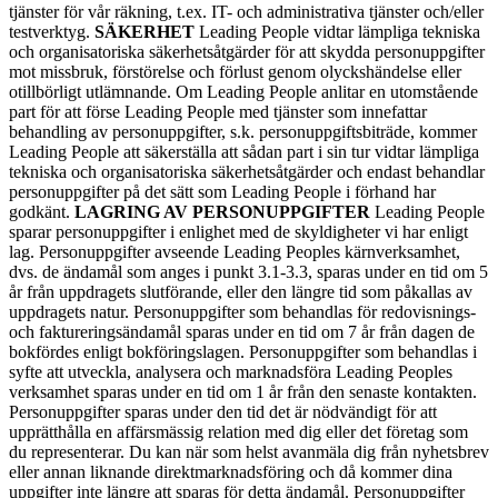
tjänster för vår räkning, t.ex. IT- och administrativa tjänster och/eller
testverktyg.
SÄKERHET
Leading People vidtar lämpliga tekniska
och organisatoriska säkerhetsåtgärder för att skydda personuppgifter
mot missbruk, förstörelse och förlust genom olyckshändelse eller
otillbörligt utlämnande. Om Leading People anlitar en utomstående
part för att förse Leading People med tjänster som innefattar
behandling av personuppgifter, s.k. personuppgiftsbiträde, kommer
Leading People att säkerställa att sådan part i sin tur vidtar lämpliga
tekniska och organisatoriska säkerhetsåtgärder och endast behandlar
personuppgifter på det sätt som Leading People i förhand har
godkänt.
LAGRING AV PERSONUPPGIFTER
Leading People
sparar personuppgifter i enlighet med de skyldigheter vi har enligt
lag. Personuppgifter avseende Leading Peoples kärnverksamhet,
dvs. de ändamål som anges i punkt 3.1-3.3, sparas under en tid om 5
år från uppdragets slutförande, eller den längre tid som påkallas av
uppdragets natur. Personuppgifter som behandlas för redovisnings-
och faktureringsändamål sparas under en tid om 7 år från dagen de
bokfördes enligt bokföringslagen. Personuppgifter som behandlas i
syfte att utveckla, analysera och marknadsföra Leading Peoples
verksamhet sparas under en tid om 1 år från den senaste kontakten.
Personuppgifter sparas under den tid det är nödvändigt för att
upprätthålla en affärsmässig relation med dig eller det företag som
du representerar. Du kan när som helst avanmäla dig från nyhetsbrev
eller annan liknande direktmarknadsföring och då kommer dina
uppgifter inte längre att sparas för detta ändamål. Personuppgifter