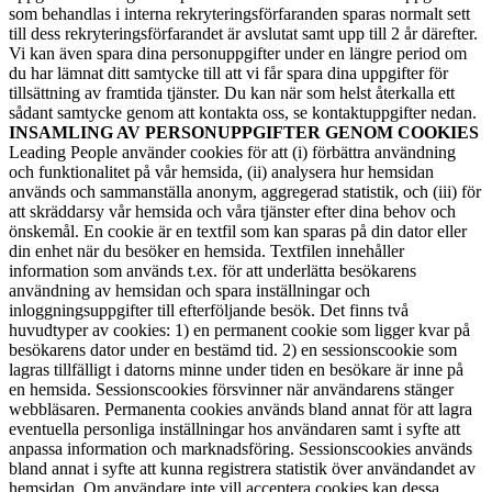
som behandlas i interna rekryteringsförfaranden sparas normalt sett
till dess rekryteringsförfarandet är avslutat samt upp till 2 år därefter.
Vi kan även spara dina personuppgifter under en längre period om
du har lämnat ditt samtycke till att vi får spara dina uppgifter för
tillsättning av framtida tjänster. Du kan när som helst återkalla ett
sådant samtycke genom att kontakta oss, se kontaktuppgifter nedan.
INSAMLING AV PERSONUPPGIFTER GENOM COOKIES
Leading People använder cookies för att (i) förbättra användning
och funktionalitet på vår hemsida, (ii) analysera hur hemsidan
används och sammanställa anonym, aggregerad statistik, och (iii) för
att skräddarsy vår hemsida och våra tjänster efter dina behov och
önskemål. En cookie är en textfil som kan sparas på din dator eller
din enhet när du besöker en hemsida. Textfilen innehåller
information som används t.ex. för att underlätta besökarens
användning av hemsidan och spara inställningar och
inloggningsuppgifter till efterföljande besök. Det finns två
huvudtyper av cookies: 1) en permanent cookie som ligger kvar på
besökarens dator under en bestämd tid. 2) en sessionscookie som
lagras tillfälligt i datorns minne under tiden en besökare är inne på
en hemsida. Sessionscookies försvinner när användarens stänger
webbläsaren. Permanenta cookies används bland annat för att lagra
eventuella personliga inställningar hos användaren samt i syfte att
anpassa information och marknadsföring. Sessionscookies används
bland annat i syfte att kunna registrera statistik över användandet av
hemsidan. Om användare inte vill acceptera cookies kan dessa