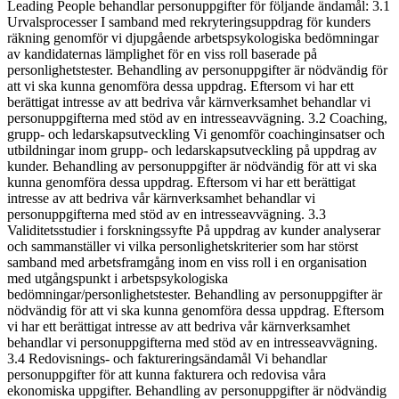
Leading People behandlar personuppgifter för följande ändamål: 3.1
Urvalsprocesser I samband med rekryteringsuppdrag för kunders
räkning genomför vi djupgående arbetspsykologiska bedömningar
av kandidaternas lämplighet för en viss roll baserade på
personlighetstester. Behandling av personuppgifter är nödvändig för
att vi ska kunna genomföra dessa uppdrag. Eftersom vi har ett
berättigat intresse av att bedriva vår kärnverksamhet behandlar vi
personuppgifterna med stöd av en intresseavvägning. 3.2 Coaching,
grupp- och ledarskapsutveckling Vi genomför coachinginsatser och
utbildningar inom grupp- och ledarskapsutveckling på uppdrag av
kunder. Behandling av personuppgifter är nödvändig för att vi ska
kunna genomföra dessa uppdrag. Eftersom vi har ett berättigat
intresse av att bedriva vår kärnverksamhet behandlar vi
personuppgifterna med stöd av en intresseavvägning. 3.3
Validitetsstudier i forskningssyfte På uppdrag av kunder analyserar
och sammanställer vi vilka personlighetskriterier som har störst
samband med arbetsframgång inom en viss roll i en organisation
med utgångspunkt i arbetspsykologiska
bedömningar/personlighetstester. Behandling av personuppgifter är
nödvändig för att vi ska kunna genomföra dessa uppdrag. Eftersom
vi har ett berättigat intresse av att bedriva vår kärnverksamhet
behandlar vi personuppgifterna med stöd av en intresseavvägning.
3.4 Redovisnings- och faktureringsändamål Vi behandlar
personuppgifter för att kunna fakturera och redovisa våra
ekonomiska uppgifter. Behandling av personuppgifter är nödvändig